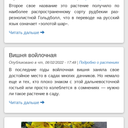
Второе свое название это растение получило по
наиболее распространен­ному сорту рудбекии раз-
резнолистной Гольдболл, что в переводе на русский
язык означает «золотой шар».
Читать дальше
о Рудбекия или золотой шар
Вишня войлочная
Опубликовано в чт, 06/02/2022 - 17:49
|
Подробно о растениях
В последние годы войлочная вишня заняла свое
достойное место в садах многих дачников. Но не­мало
еще и тех, кто плохо знаком с этой дальнево­сточной
гостьей или просто колеблется в сомнени­ях — нужно
ли такое растение в саду.
Читать дальше
о Вишня войлочная