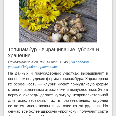
Топинамбур - выращивание, уборка и
хранение
Опубликовано в ср, 06/01/2022 - 17:49
|
На садовом
участке
Подробно о растениях
На дачных и приусадебных участках выращивают в
основ­ном полудикие формы топинамбура. Характерная
их особен­ность — клубни имеют причудливую форму
с многочисленны­ми отростками и выпуклостями. Это в
первую очередь делает культуру непривлекательной
для использования, т.к. в развет­влениях клубней
остается много почвы и их очистка затрудне­на. Но
сейчас все более широкую «прописку» получают сорта