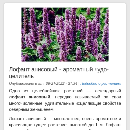
Лофант анисовый - ароматный чудо-
целитель
Опубликовано в вт, 06/21/2022 - 21:34
|
Подробно о растениях
Одно из целебнейших рас­тений — легендарный
лофант анисовый
, нередко называе­мый за свои
многочисленные, удивительные исцеляющие свойства
северным жень­шенем.
Лофант анисовый — многолет­нее, очень ароматное и
красивоцве-тущее растение, высотой до 1 м. Ло­фант