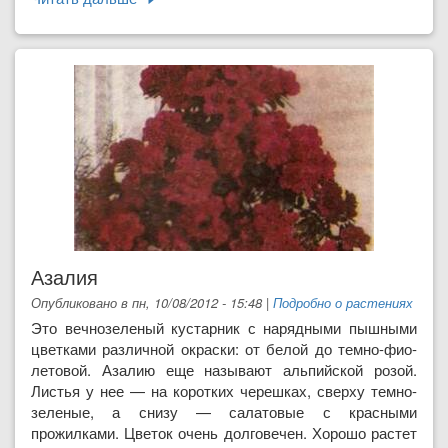
Азалия
Опубликовано в пн, 10/08/2012 - 15:48
|
Подробно о растениях
Это вечнозеленый кустарник с на­рядными пышными
цветками различ­ной окраски: от белой до темно-фио­
летовой. Азалию еще называют аль­пийской розой.
Листья у нее — на ко­ротких черешках, сверху темно-
зеле­ные, а снизу — салатовые с красными
прожилками. Цветок очень долгове­чен. Хорошо растет