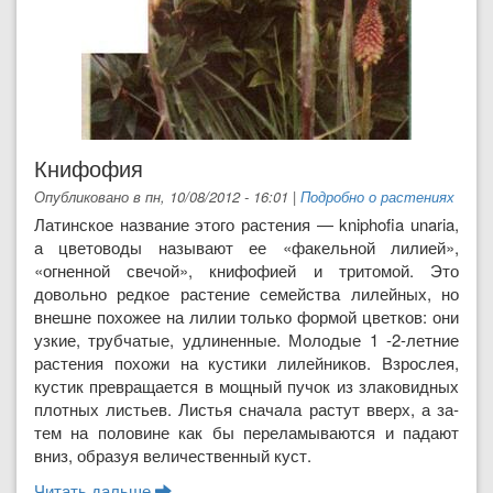
Книфофия
Опубликовано в пн, 10/08/2012 - 16:01
|
Подробно о растениях
Латинское название этого растения — kniphofia unaria,
а цветоводы называют ее «фа­кельной лилией»,
«огненной свечой», книфофией и тритомой. Это
довольно редкое растение се­мейства лилейных, но
внешне похожее на лилии только формой цветков: они
узкие, трубчатые, удлиненные. Молодые 1 -2-летние
растения похо­жи на кустики лилейников. Взрослея,
кустик пре­вращается в мощный пучок из злаковидных
плот­ных листьев. Листья сначала растут вверх, а за­
тем на половине как бы переламываются и пада­ют
вниз, образуя величественный куст.
Читать дальше
о Книфофия