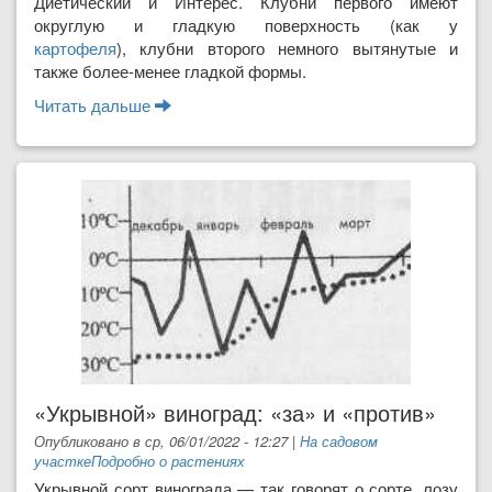
Диетический и Интерес. Клубни первого имеют
округлую и гладкую поверхность (как у
картофеля
), клубни второго немно­го вытянутые и
также более-менее гладкой формы.
Читать дальше
о Топинамбур - выращивание, уборка и
хранение
«Укрывной» виноград: «за» и «против»
Опубликовано в ср, 06/01/2022 - 12:27
|
На садовом
участке
Подробно о растениях
Укрывной сорт виногра­да — так говорят о сорте, лозу