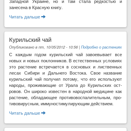
Западной Украине, но и там стала редкостью и
занесена в Красную книгу.
Читать дальше
о Арника горная
Курильский чай
Опубликовано в пт, 10/05/2012 - 10:56
|
Подробно о растениях
С каждым годом курильский чай завоевывает все
новых и но­вых поклонников. В естественных условиях
это растение встречается в сосновых и лиственных
лесах Сиби­ри и Дальнего Востока. Свое назва­ние
курильский чай получил потому, что его используют
народы, прожи­вающие от Урала до Курильских ост­
ровов. Он широко известен в народ­ной медицине как
растение, облада­ющее противовоспалительным, про­
тивовирусным, иммуностимулирую­щим действием.
Читать дальше
о Курильский чай