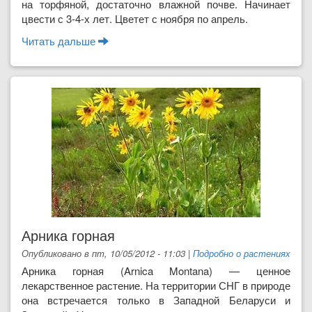
на торфяной, дос­таточно влажной почве. Начинает
цве­сти с 3-4-х лет. Цветет с ноября по ап­рель.
Читать дальше
о Азалия
Арника горная
Опубликовано в пт, 10/05/2012 - 11:03
|
Подробно о растениях
Арника горная (Arnica Montana) — ценное
лекарственное рас­тение. На территории СНГ в природе
она встречается только в За­падной Беларуси и