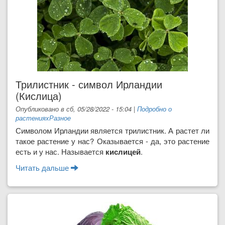
Трилистник - символ Ирландии
(Кислица)
Опубликовано в сб, 05/28/2022 - 15:04
|
Подробно о
растениях
Разное
Символом Ирлан­дии является трилистник. А растет ли
такое растение у нас? Оказывается - да, это растение
есть и у нас. Называется
кисли­цей
.
Читать дальше
о Трилистник - символ Ирландии
(Кислица)