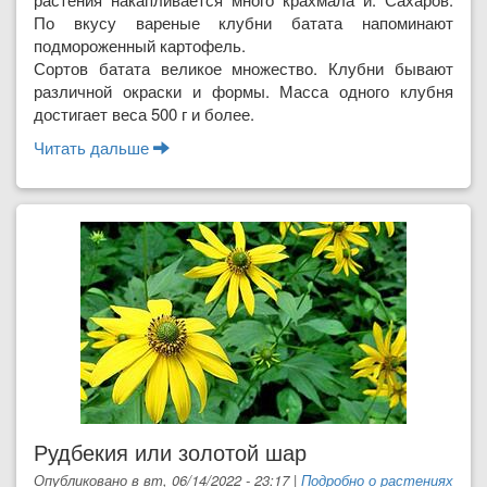
По вкусу варе­ные клубни батата напо­минают
подмороженный картофель.
Сортов батата великое множество. Клубни бывают
различной окраски и фор­мы. Масса одного клуб­ня
достигает веса 500 г и более.
Читать дальше
о Батат - посадка и уход
Рудбекия или золотой шар
Опубликовано в вт, 06/14/2022 - 23:17
|
Подробно о растениях