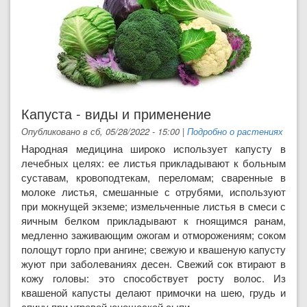
Капуста - виды и применение
Опубликовано в сб, 05/28/2022 - 15:00
|
Подробно о растениях
Народная медицина широко использует капусту в
лечебных целях: ее листья прикладывают к больным
суставам, кровоподтекам, переломам; сваренные в
молоке листья, смешанные с отрубями, используют
при мокнущей экземе; измельченные листья в смеси с
яичным белком прикладывают к гноящимся ранам,
медленно заживающим ожогам и отморожениям; соком
полощут горло при ангине; свежую и квашеную капусту
жуют при заболеваниях десен. Свежий сок втирают в
кожу головы: это способствует росту волос. Из
квашеной капусты делают примочки на шею, грудь и
спину при угревой юношеской сыпи.