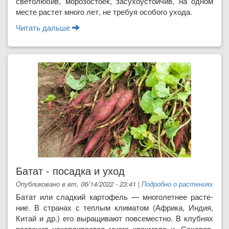
светолюбив, морозостоек, за­сухоустойчив, на одном
месте растет много лет, не требуя особого ухода.
Читать дальше
о Лофант анисовый - ароматный чудо-
целитель
Батат - посадка и уход
Опубликовано в вт, 06/14/2022 - 23:41
|
Подробно о растениях
Батат или сладкий карто­фель — много­летнее расте­
ние. В странах с теплым клима­том (Африка, Ин­дия,
Китай и др.) его выращивают повсеместно. В клубнях
растения накапливается много крахмала и. Сахаров.