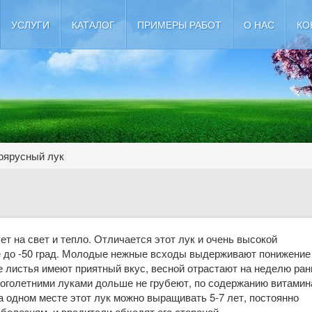
УСЛУГИ
КАТАЛОГ
ПРИМЕРЫ РАБОТ
О НАС
КО
оярусный лук
ет на свет и тепло. Отличается этот лук и очень высокой
е до -50 град. Молодые нежные всходы выдерживают понижение
е листья имеют приятный вкус, весной отрастают на неделю ран
ноголетними луками дольше не грубеют, по содержанию витамин
а одном месте этот лук можно выращивать 5-7 лет, постоянно
 болезням, и вредители обходят его стороной.