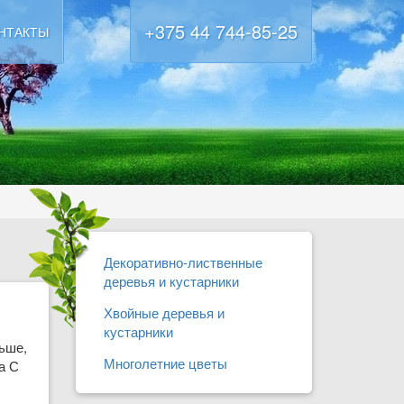
+375 44 744-85-25
НТАКТЫ
Декоративно-лиственные
деревья и кустарники
Хвойные деревья и
кустарники
ьше,
Многолетние цветы
а С