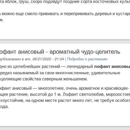
та яблок, груш, скоро подойдут по­здние сорта косточковых куль
 можно еще смело приви­вать и перепрививать де­ревья и кустар
к.
да
офант анисовый - ароматный чудо-целитель
убликовано в вт, 06/21/2022 - 21:34
|
Подробно о растениях
дно из целебнейших рас­тений — легендарный
лофант анисов
ередко называе­мый за свои многочисленные, удивительные
сцеляющие свойства северным жень­шенем.
офант анисовый — многолет­нее, очень ароматное и красивоцве-
щее растение, высотой до 1 м. Ло­фант светолюбив, морозостоек
хоустойчив, на одном месте растет много лет, не требуя особог
ода.
ный чудо-целитель