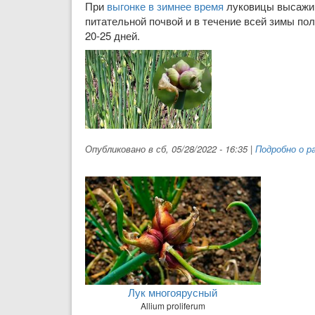
При
выгонке в зимнее время
луковицы высажив
питательной почвой и в течение всей зимы по
20-25 дней.
Опубликовано в сб, 05/28/2022 - 16:35
|
Подробно о р
Лук многоярусный
Allium proliferum