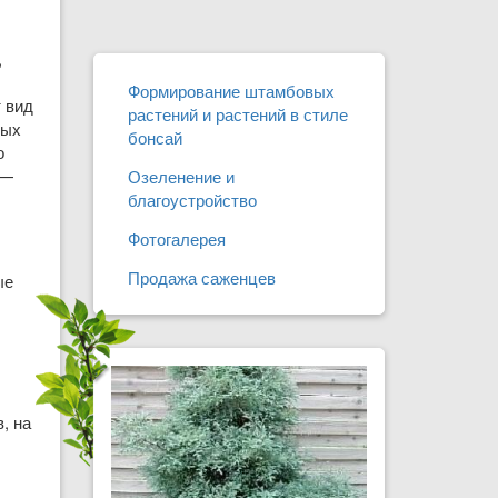
,
Формирование штамбовых
 вид
растений и растений в стиле
ных
бонсай
о
 —
Озеленение и
благоустройство
Фотогалерея
Продажа саженцев
ые
, на