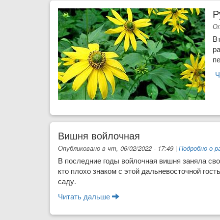
Р
Оп
В
ра
пе
Ч
Вишня войлочная
Опубликовано в чт, 06/02/2022 - 17:49
|
Подробно о р
В последние годы войлочная вишня заняла свое
кто плохо знаком с этой дальнево­сточной гост
саду.
Читать дальше
о Вишня войлочная