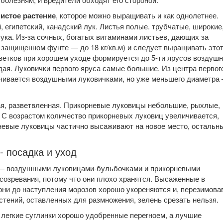
истое растение
, которое можно выращивать и как однолетнее.
 египетский, канадский лук. Листья полые. трубчатые, широкие
лука. Из-за сочных, богатых витаминами листьев, дающих за
 защищенном фунте — до 18 кг/кв.м) и следует выращивать этот
цветков при хорошем уходе формируется до 5-ти ярусов воздуш
дая. Луковички первого яруса самые большие. Из центра первог
анчивается воздушными луковичками, но уже меньшего диаметра
ая, разветвленная. Прикорневые луковицы небольшие, рыхлые,
 С возрастом количество прикорневых луковиц увеличивается,
рневые луковицы частично высаживают на новое место, остальн
- посадка и уход
 — воздушными луковицами-бульбочками и прикорневыми
созревания, потому что они плохо хранятся. Высаженные в
ни до наступления морозов хорошо укореняются и, перезимовав
тений, оставленных для размножения, зелень срезать нельзя.
 легкие суглинки хорошо удобренные перегноем, а лучшие