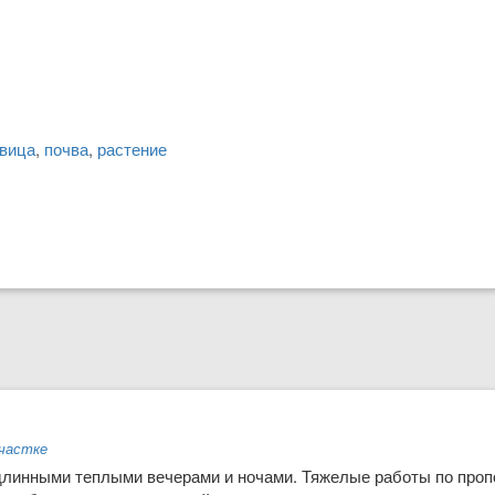
вица
,
почва
,
растение
участке
 длинными теплыми вече­рами и ночами. Тяжелые работы по про