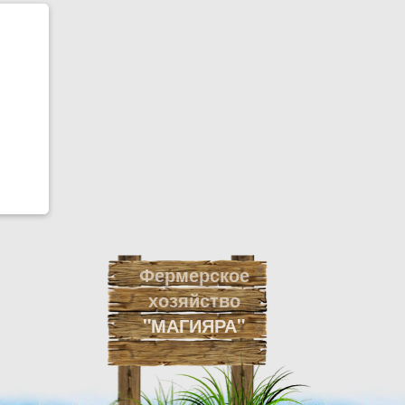
Фермерское
хозяйство
"МАГИЯРА"