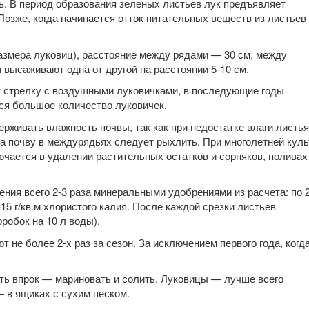
. В период образования зеленых листьев лук предъявляет
озже, когда начинается отток питательных веществ из листьев
размера луковиц), расстояние между рядами — 30 см, между
 высаживают одна от другой на расстоянии 5-10 см.
ну стрелку с воздушными луковичками, в последующие годы
ся большое количество луковичек.
рживать влажность почвы, так как при недостатке влаги листья
а почву в междурядьях следует рыхлить. При многолетней куль
чается в удалении растительных остатков и сорняков, поливах
ния всего 2-3 раза минеральными удобрениями из расчета: по 2
5 г/кв.м хлористого калия. После каждой срезки листьев
робок на 10 л воды).
т не более 2-х раз за сезон. За исключением первого года, когд
ать впрок — мариновать и солить. Луковицы — лучше всего
— в ящиках с сухим песком.