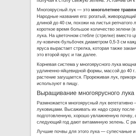
Многоярусный лук — это
многолетнее травян
Народные названия его: рогатый, живородящий,
длиной до 40 см, похожи на листья репчатого 
короткое время большое количество зелени (в
лука. На цветочном стебле (стрелке) вместо 
лу-ковичек-бульбочек диаметром 0,5-3 см каж
яруса вырастает стрелка, которая также зак
это второй ярус и так далее.
Корневая система у многоярусного лука мощн
удлиненно-яйцевидной формы, массой до 40 г.
растение загущается. Прореживая лук, прико
используют в пищу.
Выращивание многоярусного лука 
Размножается многоярусный лук вегетативно
луковицами. Высаживать их надо сразу после 
подготовленную, хорошо увлажненную почву, о
следующий год дают витаминную зелень. С рас
Лучшие почвы для этого лука — супесчаные и