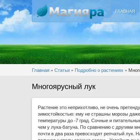
Перейти к основному содержанию
ГЛАВНАЯ
Вы здесь
Главная
»
Статьи
»
Подробно о растениях
»
Мног
Многоярусный лук
Растение это неприхотливо, не очень претенду
зимостойкостью: ему не страшны морозы даж
температуры до -7 град. Сочные и питательны
чем у лука-батуна. По сравнению с другими м
почти в два раза превосходят репчатый лук. Н
получая к столу свежую зелень. Устойчив он к