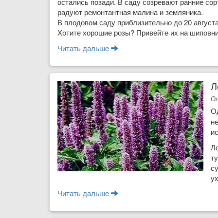
оста­лись позади. В саду созре­вают ранние сор
радуют ремонтан­тная малина и земляника.
В плодовом саду при­близительно до 20 августа
Хоти­те хорошие розы? Привей­те их на шиповни
Читать дальше
о Август - календарь садово
Л
Оп
О
н
и
Л
ту
су
ух
Читать дальше
о Лофант анисовый - аромат