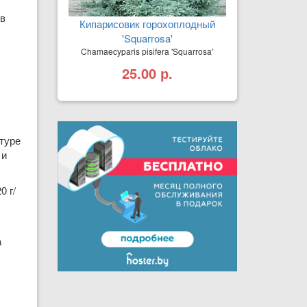
 в
Кипарисовик горохоплодный
'Squarrosa'
Chamaecyparis pisifera 'Squarrosa'
25.00 р.
туре
 и
0 г/
а