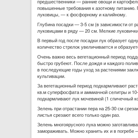
предшественники — ранние овощи и картофель
повышенные требования к азотному питанию. П
луковицы, — к фосфорному и калийному.
Глубина посадки — 3-5 см (в зависимости от 
луковицами в ряду — 20 см. Мелкие луковички
В первый год после посадки лук образует од
количество стрелок увеличивается и образует
Очень важно весь вегетационный период подде
быстро грубеют. После дождя и каждого полив
в последующие годы уход за растениями заклю
культивации.
За вегетационный период подкармливают расте
кв.м суперфосфата и аммиачной селитры и 10-1
подкармливают лук мочевиной (1 спичечный ко
Зелень при отрастании пера на 25-30 см срезаю
листья срезают всего только один раз.
Зелень многоярусного лука можно заготавлив
замораживать. Можно хранить их и в погребе 