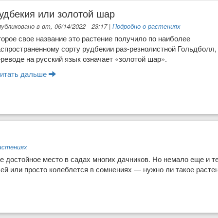
удбекия или золотой шар
убликовано в вт, 06/14/2022 - 23:17
|
Подробно о растениях
торое свое название это растение получило по наиболее
спространен­ному сорту рудбекии раз-резнолистной Гольдболл, 
реводе на русский язык означает «золотой шар».
итать дальше
о Рудбекия или золотой шар
астениях
 достойное место в садах многих дачников. Но не­мало еще и те
ьей или просто колеблется в сомнени­ях — нужно ли такое расте