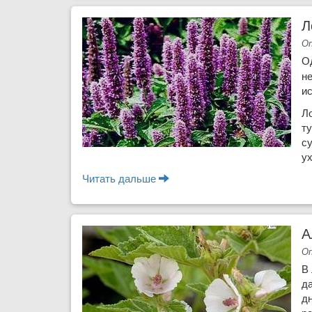
Л
Оп
О
н
и
Л
ту
су
ух
Читать дальше
о Лофант анисовый - аромат
А
Оп
В
д
дн