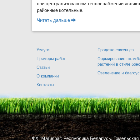
при централизованном теплоснабжении являют
районные котельные.
Читать дальше
о Классификация тепловых с
Услуги
Продажа саженцев
Примеры работ
Формирование штамбо
растений в стиле бон
Статьи
Озеленение и благоус
О компании
Контакты
ФХ "Магияра": Республика Беларусь, Гомельская 