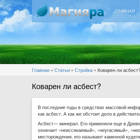
Перейти к основному содержанию
ГЛАВНАЯ
Вы здесь
Главная
»
Статьи
»
Стройка
»
Коварен ли асбест
Коварен ли асбест?
В последние годы в средствах массовой инфор
как асбест. А как же обстоит дело в действите
Асбест— минерал. Его применяли еще в Древне
означает «не­иссякаемый», «неугасимый», «не
месторождения, его называют каменной куделе