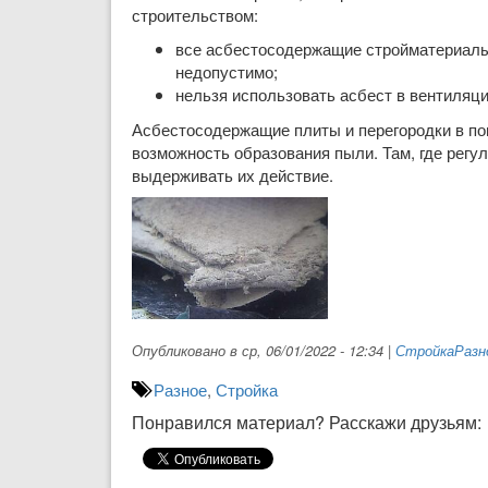
строительством:
все асбестосодержащие стройматери­алы 
недопустимо;
нельзя использовать асбест в венти­ляц
Асбестосодержащие плиты и перего­родки в п
возмож­ность образования пыли. Там, где рег
выдерживать их дей­ствие.
Опубликовано в ср, 06/01/2022 - 12:34
|
Стройка
Разн
Разное
,
Стройка
Понравился материал? Расскажи друзьям: