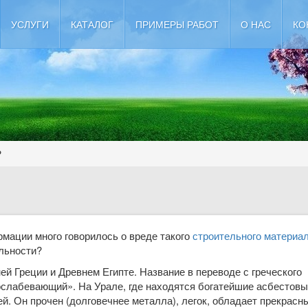
УСЛУГИ
КАТАЛОГ
ПРИМЕРЫ РАБОТ
О НАС
КО
?
мации много говорилось о вреде такого
строительного материа
ль­ности?
й Греции и Древнем Египте. Назва­ние в переводе с греческого
ослабеваю­щий». На Урале, где находятся богатейшие асбестов
й. Он прочен (долговечнее металла), легок, обладает прекрасн