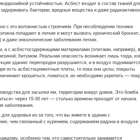
икоррозийной устойчивостью. Асбест вхо­дит в состав тканей дл
задерживать бак­терии, вредные вещества и даже радиоак­тивно
но с его волокнистым строением. При несоблюдении техники
локна попада­ют в легкие и могут вызвать хронический бронхит,
) и даже онкологические забо­левания легких.
м, а с асбестосодержащими материа­лами (плитами, например), 
езиной, би­тумом. Реальная опасность возникает лишь тогда, ко
кция здания: перегородки разрушаются, и в воздух поднимаетс
тире есть асбестоцементные плиты, то пока они целы, покрыты
 начинают крошиться, ло­маться, их необходимо укрепить — покр
изводства для засыпки ям, территории вокруг домов. Это бомба
аться» через 15-30 лет — столько времени проходит от нача­ла
ия заболевания.
ля здоровья из-за того, что вы жи­вете в здании с
иже, чем связанный с курением, содержанием радона в воздухе
каждому, особенно тем, кто самосто­ятельно занимается