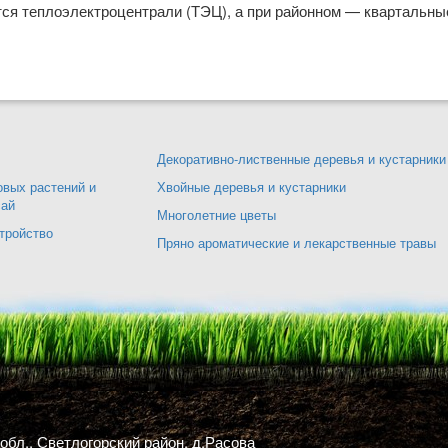
ся теплоэлектроцентрали (ТЭЦ), а при районном — квартальны
етей
Декоративно-лиственные деревья и кустарники
вых растений и
Хвойные деревья и кустарники
сай
Многолетние цветы
тройство
Пряно ароматические и лекарственные травы
обл., Светлогорский район, д.Расова