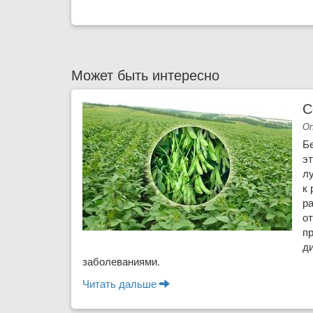
Может быть интересно
С
Оп
Б
эт
л
к 
р
от
п
д
заболеваниями.
Читать дальше
о Соя - выращивание, полезн