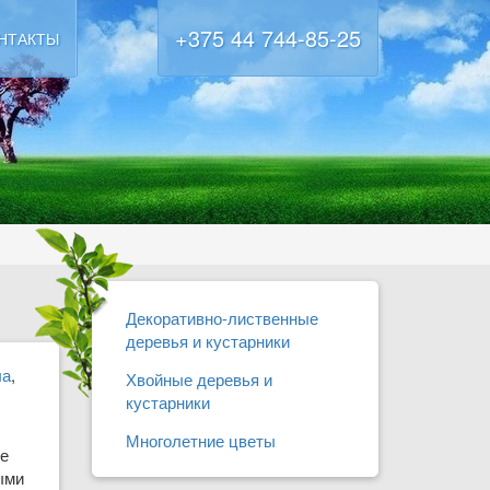
+375 44 744-85-25
НТАКТЫ
Декоративно-лиственные
деревья и кустарники
ла
,
Хвойные деревья и
кустарники
Многолетние цветы
ые
ыми