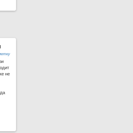
ы
метку
ри
ходит
же не
гда