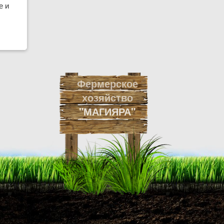
е и
Фермерское
хозяйство
"МАГИЯРА"