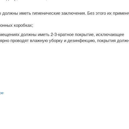
должны иметь гигиенические заключе­ния. Без этого их примен
ионных коробках;
омещениях должны иметь 2-3-кратное покрытие, исключающее
уляр­но проводят влажную уборку и дезинфек­цию, покрытия долж
ое