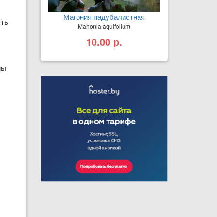
Магония падубалистная
ять
Mahonia aquifolium
10.00 р.
ны