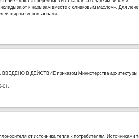
астение «дают от переломов и от кашля со сладким вином и
рикладывают к нарывам вместе с оливковым маслом». Для леч
лей широко использовали...
6". ВВЕДЕНО В ДЕЙСТВИЕ приказом Министерства архитектуры 
2-01.
даниях
плоносителя от источника тепла к потребителям. Источниками 