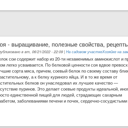
оя - выращивание, полезные свойства, рецепт
убликовано в вт, 06/21/2022 - 22:09
|
На садовом участке
Хозяйке на за
елок сои содержит набор из 20-ти незаменимых аминокислот и п
ом легко усваивается. По белковой ценности соя вдвое превос
учшие сорта мяса, причем, соевый белок по своему составу бли
растительному, а к белку куриного яйца. И в то же время от
аститель­ных белков он унаследовал их лучшее качество —
сутствие пуринов. Это делает соевые продукты идеальной, ино
росто единственной пищей для людей, страдающих сахарным
иабетом, заболеваниями печени и почек, сердечно-сосудистыми
ые свойства, рецепты