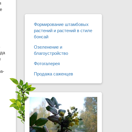
я
е
Формирование штамбовых
растений и растений в стиле
бонсай
в
Озеленение и
гда
благоустройство
я
Фотогалерея
а­
Продажа саженцев