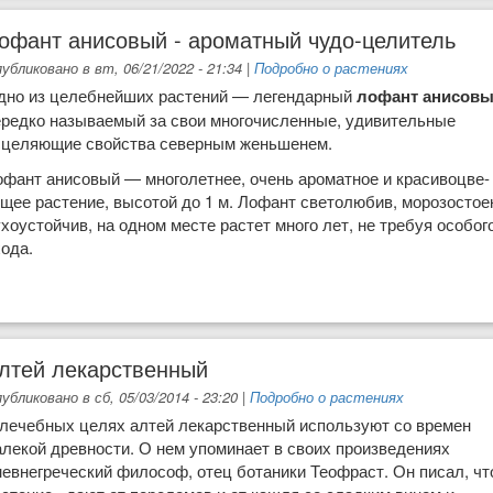
офант анисовый - ароматный чудо-целитель
убликовано в вт, 06/21/2022 - 21:34
|
Подробно о растениях
дно из целебнейших рас­тений — легендарный
лофант анисов
ередко называе­мый за свои многочисленные, удивительные
сцеляющие свойства северным жень­шенем.
офант анисовый — многолет­нее, очень ароматное и красивоцве-
щее растение, высотой до 1 м. Ло­фант светолюбив, морозостоек
хоустойчив, на одном месте растет много лет, не требуя особог
ода.
ный чудо-целитель
лтей лекарственный
убликовано в сб, 05/03/2014 - 23:20
|
Подробно о растениях
 лечебных целях алтей лекарственный используют со времен
алекой древности. О нем упоминает в своих произведениях
евнегреческий философ, отец ботаники Теофраст. Он писал, чт