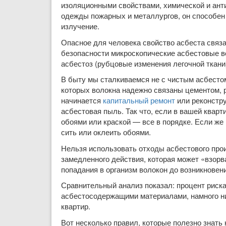
изо­ляционными свойствами, химической и ан­т
одежды пожарных и металлургов, он способен 
излучение.
Опасное для человека свойство асбеста связа
безопасности мик­роскопические асбестовые во
асбестоз (рубцовые изменения ле­гочной ткани
В быту мы сталкиваемся не с чистым ас­бесто
которых волок­на надежно связаны цементом, р
начинается
капитальный ремонт
или реконстру
асбе­стовая пыль. Так что, если в вашей квар
обоями или краской — все в порядке. Если же
сить или оклеить обоями.
Нельзя использовать отходы асбестово­го про
замедленного дей­ствия, которая может «взорв
попадания в организм волокон до возник­новен
Сравнительный анализ показал: процент риска д
асбестосодержащими ма­териалами, намного н
квартир.
Вот несколько правил, которые полезно знать 