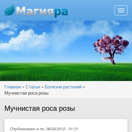
Toggl
navig
Перейти к основному содержанию
Вы здесь
Главная
»
Статьи
»
Болезни растений
»
Мучнистая роса розы
Мучнистая роса розы
Опубликовано в пн, 08/20/2012 - 01:31