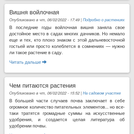
Вишня войлочная
Опубликовано в чт, 06/02/2022 - 17:49
|
Подробно о растениях
В последние годы войлочная вишня заняла свое
достойное место в садах многих дачников. Но не­мало
еще и тех, кто плохо знаком с этой дальнево­сточной
гостьей или просто колеблется в сомнени­ях — нужно
ли такое растение в саду.
Читать дальше
о Вишня войлочная
Чем питаются растения
Опубликовано в чт, 06/02/2022 - 15:52
|
На садовом участке
В большей части случаев почва заключа­ет в себе
огромное ко­личество питательных элементов... но все-
таки тратятся громад­ные суммы на искусст­венные
удобрения, и создается целая лите­ратура об
удобрении почвы.