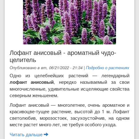
Лофант анисовый - ароматный чудо-
целитель
Опубликовано в вт, 06/21/2022 - 21:34
|
Подробно о растениях
Одно из целебнейших рас­тений — легендарный
лофант анисовый
, нередко называе­мый за свои
многочисленные, удивительные исцеляющие свойства
северным жень­шенем.
Лофант анисовый — многолет­нее, очень ароматное и
красивоцве-тущее растение, высотой до 1 м. Ло­фант
светолюбив, морозостоек, за­сухоустойчив, на одном
месте растет много лет, не требуя особого ухода.
Читать дальше
о Лофант анисовый - ароматный чудо-