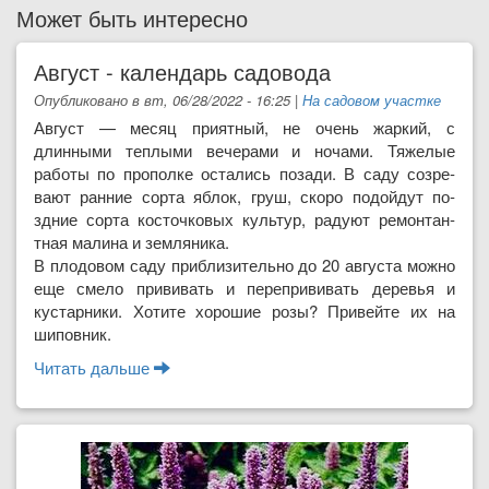
Может быть интересно
Август - календарь садовода
Опубликовано в вт, 06/28/2022 - 16:25
|
На садовом участке
Август — месяц прият­ный, не очень жаркий, с
длинными теплыми вече­рами и ночами. Тяжелые
работы по прополке оста­лись позади. В саду созре­
вают ранние сорта яблок, груш, скоро подойдут по­
здние сорта косточковых культур, радуют ремонтан­
тная малина и земляника.
В плодовом саду при­близительно до 20 августа можно
еще смело приви­вать и перепрививать де­ревья и
кустарники. Хоти­те хорошие розы? Привей­те их на
шиповник.
Читать дальше
о Август - календарь садовода