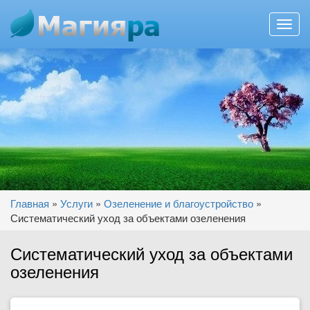
Toggl
navig
Перейти к основному содержанию
Вы здесь
Главная
»
Услуги
»
Озеленение и благоустройство
»
Систематический уход за объектами озеленения
Систематический уход за объектами
озеленения