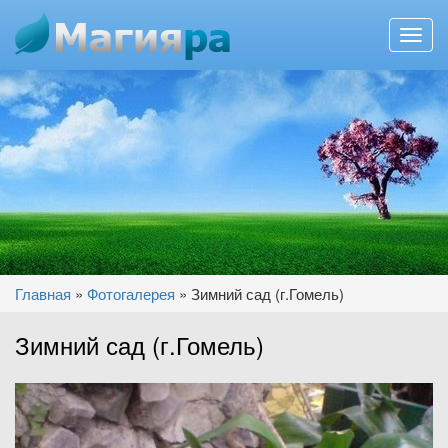
Toggl
navig
Перейти к основному содержанию
Вы здесь
Главная
»
Фотогалерея
»
Зимний сад (г.Гомель)
Зимний сад (г.Гомель)